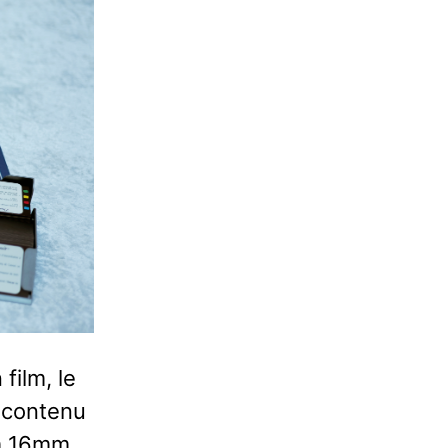
 film, le
t contenu
lm 16mm