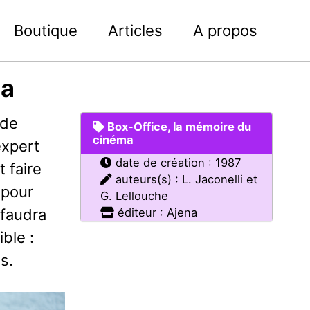
Boutique
Articles
A propos
ma
 de
Box-Office, la mémoire du
cinéma
expert
date de création : 1987
t faire
auteurs(s) : L. Jaconelli et
 pour
G. Lellouche
 faudra
éditeur : Ajena
ble :
s.