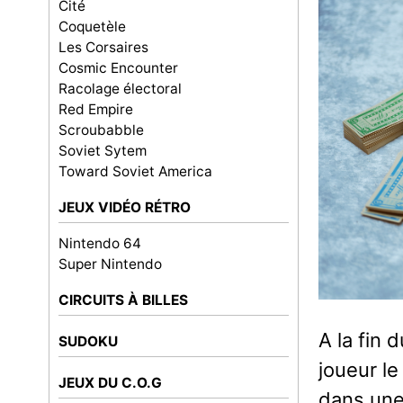
Cité
Coquetèle
Les Corsaires
Cosmic Encounter
Racolage électoral
Red Empire
Scroubabble
Soviet Sytem
Toward Soviet America
JEUX VIDÉO RÉTRO
Nintendo 64
Super Nintendo
CIRCUITS À BILLES
A la fin d
SUDOKU
joueur le
JEUX DU C.O.G
dans une 