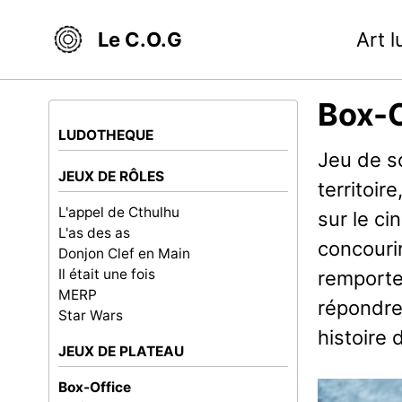
Skip
Skip
Skip
Le C.O.G
Art 
to
to
to
primary
content
footer
navigation
Box-O
LUDOTHEQUE
Jeu de s
JEUX DE RÔLES
territoir
L'appel de Cthulhu
sur le ci
L'as des as
concourir
Donjon Clef en Main
Il était une fois
remporte
MERP
répondre
Star Wars
histoire 
JEUX DE PLATEAU
Box-Office