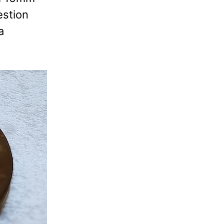
estion
a